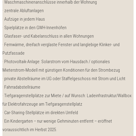
· Waschmaschinenanschlüsse innerhalb der Wohnung
· zentrale Abluftanlagen
· Aufzüge in jedem Haus
· Spielplätze in den GWH-Innenhöfen
· Glasfaser- und Kabelanschluss in allen Wohnungen
· Fernwärme, dreifach verglaste Fenster und langlebige Klinker- und
Putzfassade
· Photovoltaik-Anlage: Solarstrom vom Hausdach / optionales
Mieterstrom-Modell mit günstigen Konditionen für den Strombezug
· private Abstellräume im UG oder Staffelgeschoss mit Strom und Licht
· Fahrradabstellräume
· Tiefgaragenstellplätze zur Miete / auf Wunsch: Ladeinfrastruktur/Wallbox
für Elektrofahrzeuge am Tiefgaragenstellplatz
· Car-Sharing-Stellplätze im direkten Umfeld
· Ein Kindergarten – nur wenige Gehminuten entfernt – eröffnet
voraussichtlich im Herbst 2025.