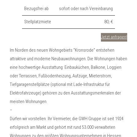
Bezugsfrei ab
sofort oder nach Vereinbarung
Stellplatzmiete
80,-€
Jetzt anfragen!
Im Norden des neuen Wohngebiets "Kronsrode" entstehen
attraktive und moderne Neubauwohnungen. Die Wohnungen haben
eine hochwertige Ausstattung: Einbauküchen, Balkone, Loggien
oder Terrassen, Fußbodenheizung, Aufzüge, Mieterstrom,
Tiefgaragenstellplätze (optional mit Lade-Infrastruktur für
Elektrofahrzeuge) gehören zu den Ausstattungsmerkmalen der
meisten Wohnungen.
–
Dürfen wir vorstellen: Ihr Vermieter, die GWH Gruppe ist seit 1924
erfolgreich am Markt und gehört mit rund 53.000 verwalteten
Wohnungen zu den größten Wohnungsunternehmen in Hessen.